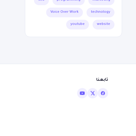
seo
programming
marketing
Voice Over Work
technology
youtube
website
تابعنا